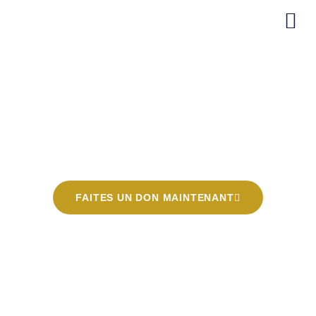
ONG RIKAZ
Rikaz est une ONG de développement et d'éducation
dédiée à fournir de l'aide à ceux qui font face à des défis
et ont besoin de soutien.
FAITES UN DON MAINTENANT