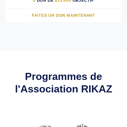
0
DON DE
$
10,000
OBJECTIF
chaleur. Avec votre soutien, Issa peut avoir une
chance d'un avenir meilleur et plus lumineux.
FAITES UN DON MAINTENANT
Programmes de
l'Association RIKAZ