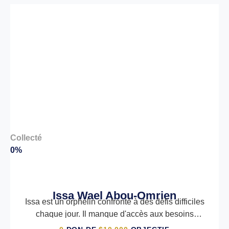
Collecté
Co
0%
0
Issa Wael Abou-Omrien
Issa est un orphelin confronté à des défis difficiles
chaque jour. Il manque d'accès aux besoins
essentiels comme la nourriture, l'éducation et la