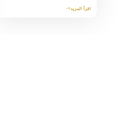
اقرأ المزيد
تبرعك السخي يمكن أ
الروابط السريعة
معلومات ال